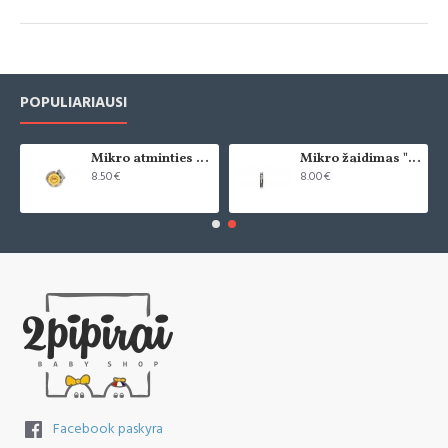
POPULIARIAUSI
Mikro atminties žaidimas "Saldainiukai"
Mikro žaidimas "Domino"
8.50€
8.00€
Facebook paskyra