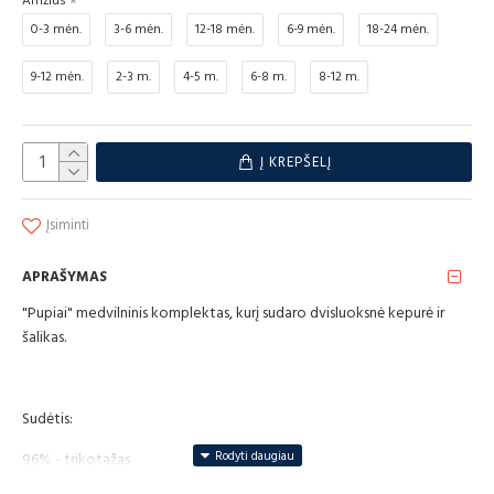
Amžius
0-3 mėn.
3-6 mėn.
12-18 mėn.
6-9 mėn.
18-24 mėn.
9-12 mėn.
2-3 m.
4-5 m.
6-8 m.
8-12 m.
Į KREPŠELĮ
Įsiminti
APRAŠYMAS
"Pupiai" medvilninis komplektas, kurį sudaro dvisluoksnė kepurė ir
šalikas.
Sudėtis:
96% - trikotažas