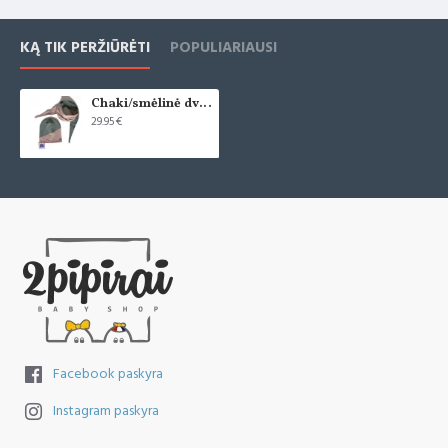
KĄ TIK PERŽIŪRĖTI
POPULIARIAUSI
Chaki/smėlinė dvispalvis komplektas "Pupiai"
29.95€
Facebook paskyra
Instagram paskyra