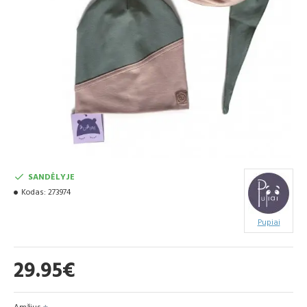
SANDĖLYJE
Kodas:
273974
Pupiai
29.95€