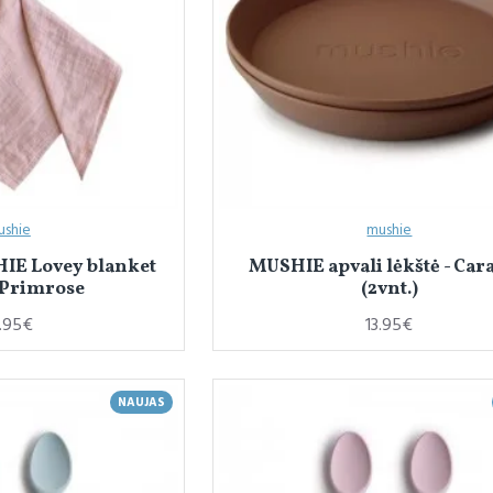
ushie
mushie
IE Lovey blanket
MUSHIE apvali lėkštė - Car
 Primrose
(2vnt.)
.95€
13.95€
NAUJAS