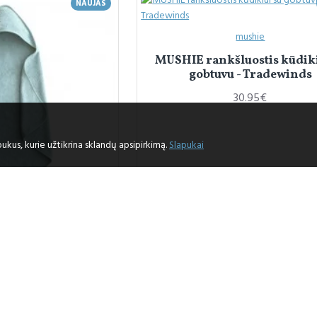
NAUJAS
mushie
MUSHIE rankšluostis kūdiki
gobtuvu - Tradewinds
30.95€
ukus, kurie užtikrina sklandų apsipirkimą.
Slapukai
ushie
ostis kūdikiui su
- Sea Mist
.95€