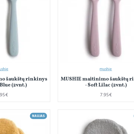
ushie
mushie
o šaukštų rinkinys
MUSHIE maitinimo šaukštų r
Blue (2vnt.)
- Soft Lilac (2vnt.)
.95€
7.95€
NAUJAS