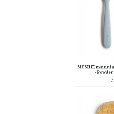
m
MUSHIE maitinim
- Powder 
7