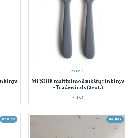
mushie
inkinys
MUSHIE maitinimo šaukštų rinkinys
- Tradewinds (2vnt.)
7.95€
NAUJAS
NAUJAS