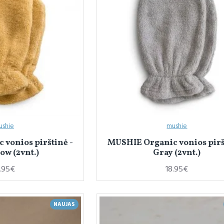
ushie
mushie
vonios pirštinė -
MUSHIE Organic vonios pirš
low (2vnt.)
Gray (2vnt.)
.95€
18.95€
NAUJAS