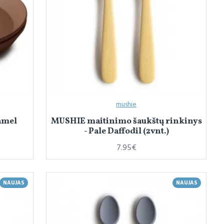
mushie
amel
MUSHIE maitinimo šaukštų rinkinys
- Pale Daffodil (2vnt.)
7.95€
NAUJAS
NAUJAS