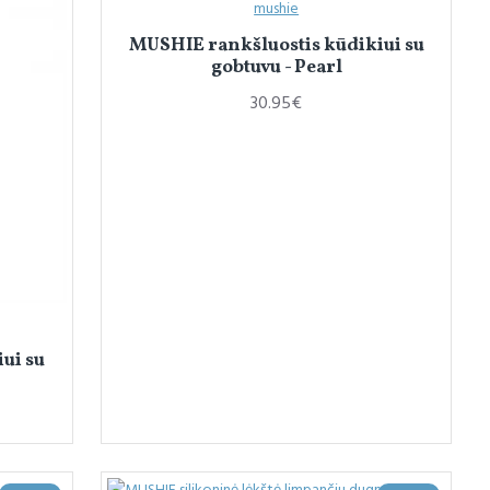
mushie
MUSHIE rankšluostis kūdikiui su
gobtuvu - Pearl
30.95€
ui su