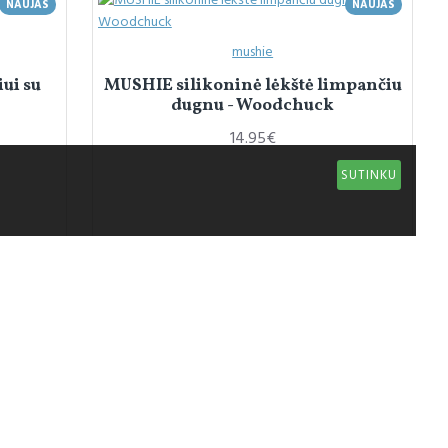
NAUJAS
NAUJAS
mushie
ui su
MUSHIE silikoninė lėkštė limpančiu
dugnu - Woodchuck
14.95€
SUTINKU