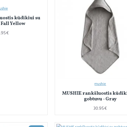
ushie
ostis kūdikiui su
 Fall Yellow
.95€
mushie
MUSHIE rankšluostis kūdiki
gobtuvu - Gray
30.95€