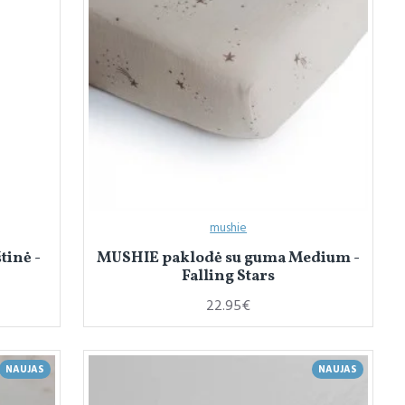
mushie
tinė -
MUSHIE paklodė su guma Medium -
Falling Stars
22.95€
NAUJAS
NAUJAS