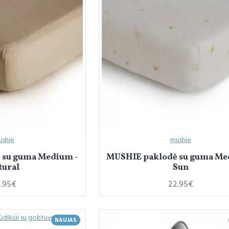
ushie
mushie
 su guma Medium -
MUSHIE paklodė su guma Me
tural
Sun
.95€
22.95€
NAUJAS