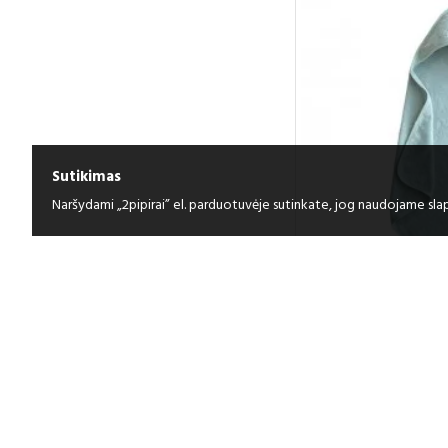
Sutikimas
Naršydami „2pipirai” el. parduotuvėje sutinkate, jog naudojame slap
m
MUSHIE rankšlu
gobtuvu 
30