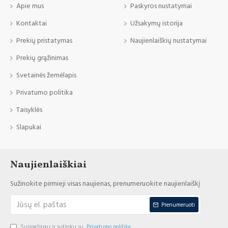
Apie mus
Paskyros nustatymai
Kontaktai
Užsakymų istorija
Prekių pristatymas
Naujienlaiškių nustatymai
Prekių grąžinimas
Svetainės žemėlapis
Privatumo politika
Taisyklės
Slapukai
Naujienlaiškiai
Sužinokite pirmieji visas naujienas, prenumeruokite naujienlaiškį
Prenumeruoti
Susipažinau ir sutinku su
Privatumo politika