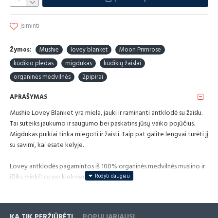
Įsiminti
Žymos:
Mushie
lovey blanket
Moon Primrose
kūdikio pledas
migdukas
kūdikių žaislai
organinės medvilnės
2pipirai
APRAŠYMAS
Mushie Lovey Blanket yra miela, jauki ir raminanti antklodė su žaislu.
Tai suteiks jaukumo ir saugumo bei paskatins jūsų vaiko pojūčius.
Migdukas puikiai tinka miegoti ir žaisti. Taip pat galite lengvai turėti jį
su savimi, kai esate kelyje.
Lovey antklodės pagamintos iš 100% organinės medvilnės muslino ir
išliks minkštos po kiekvieno plovimo.
„Mushie Lovey“ antklodės detalės:
KĄ TIK PERŽIŪRĖTI
POPULIARIAUSI
Medžiaga: 100% organinės medvilnės muslinas