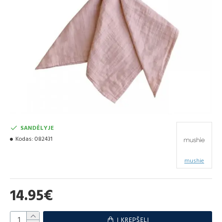
SANDĖLYJE
Kodas:
082431
mushie
14.95€
Į KREPŠELĮ