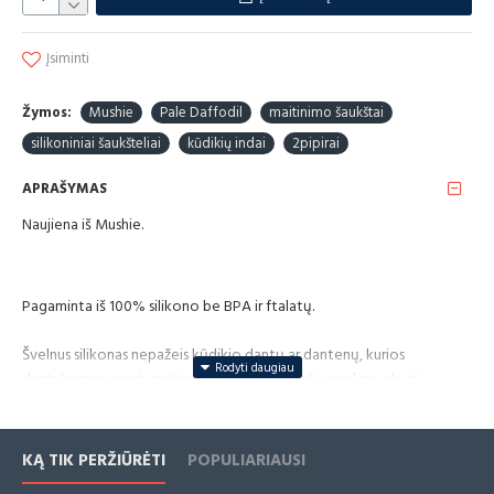
Įsiminti
Žymos:
Mushie
Pale Daffodil
maitinimo šaukštai
silikoniniai šaukšteliai
kūdikių indai
2pipirai
APRAŠYMAS
Naujiena iš Mushie.
Pagaminta iš 100% silikono be BPA ir ftalatų.
Švelnus silikonas nepažeis kūdikio dantų ar dantenų, kurios
dantukams augant yra itin jautrios. Šiuos įrankius galima plauti
indaplovėje, bet netinka naudoti mikrobangų krosnelėje. Taip pat
nerekomenduojama jų garinti ar sterilizuoti.
KĄ TIK PERŽIŪRĖTI
POPULIARIAUSI
Rinkinį sudaro du arbatiniai šaukšteliai.