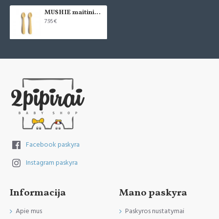
MUSHIE maitinimo šaukštų rinkinys - Pale Daffodil (2vnt.)
7.95€
Sukurta Švedijoje.
Facebook paskyra
Instagram paskyra
Informacija
Mano paskyra
Apie mus
Paskyros nustatymai