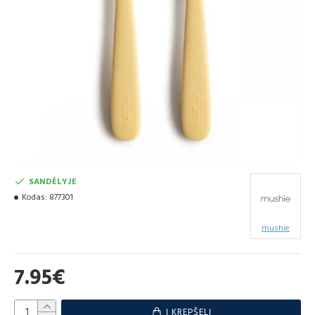
SANDĖLYJE
Kodas:
877301
mushie
7.95€
Į KREPŠELĮ