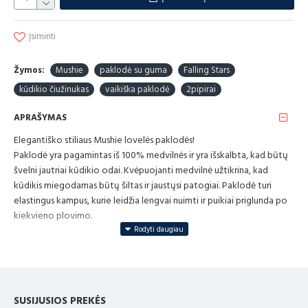
Įsiminti
Žymos:
Mushie
paklodė su guma
Falling Stars
kūdikio čiužinukas
vaikiška paklodė
2pipirai
APRAŠYMAS
Elegantiško stiliaus Mushie lovelės paklodės!
Paklodė yra pagamintas iš 100% medvilnės ir yra išskalbta, kad būtų
švelni jautriai kūdikio odai. Kvėpuojanti medvilnė užtikrina, kad
kūdikis miegodamas būtų šiltas ir jaustųsi patogiai. Paklodė turi
elastingus kampus, kurie leidžia lengvai nuimti ir puikiai priglunda po
kiekvieno plovimo.
„Mushie“ paklodės su guma informacija:
Medžiaga: 100% medvilnė
Dydis: vidutinis (60 x 20 x 120 cm)
SUSIJUSIOS PREKĖS
Kvėpuojantis, kad neperkaistų