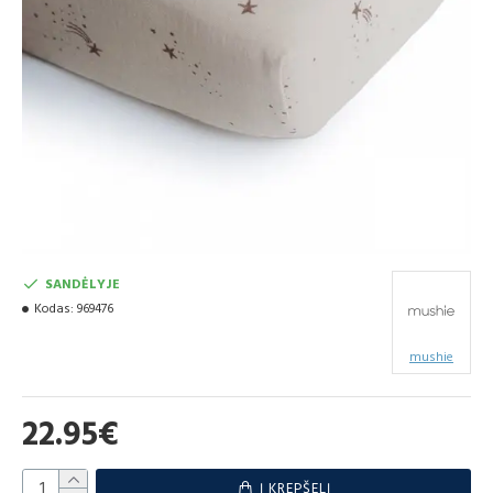
SANDĖLYJE
Kodas:
969476
mushie
22.95€
Į KREPŠELĮ