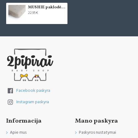
MUSHIE paklodė su guma Medium - Falling Stars
22.95€
Facebook paskyra
Instagram paskyra
Informacija
Mano paskyra
Apie mus
Paskyros nustatymai