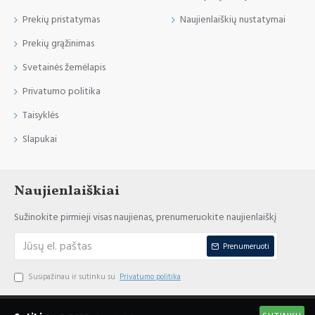
Prekių pristatymas
Naujienlaiškių nustatymai
Prekių grąžinimas
Svetainės žemėlapis
Privatumo politika
Taisyklės
Slapukai
Naujienlaiškiai
Sužinokite pirmieji visas naujienas, prenumeruokite naujienlaiškį
Prenumeruoti
Susipažinau ir sutinku su
Privatumo politika