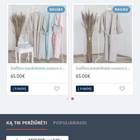
spalvomis
NAUJAS
NAUJAS
Džiovinkite žemoje temperatūroje džiovyklėje
Nelyginkite
ostis veidui
Vaflinis medvilninis vonios chalatas moterims
Vaflinis medvilninis vonios chalatas vyrams
65.00€
65.00€
Į krepšelį
Į krepšelį
KĄ TIK PERŽIŪRĖTI
POPULIARIAUSI