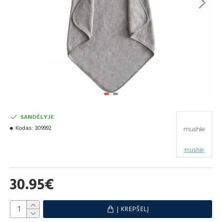
SANDĖLYJE
Kodas:
309992
mushie
30.95€
Į KREPŠELĮ