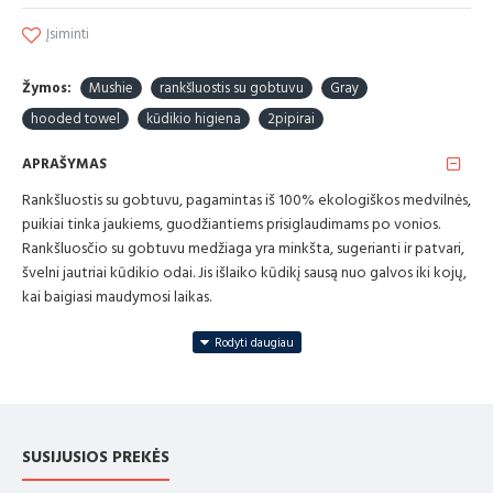
Įsiminti
Žymos:
Mushie
rankšluostis su gobtuvu
Gray
hooded towel
kūdikio higiena
2pipirai
APRAŠYMAS
Rankšluostis su gobtuvu, pagamintas iš 100% ekologiškos medvilnės,
puikiai tinka jaukiems, guodžiantiems prisiglaudimams po vonios.
Rankšluosčio su gobtuvu medžiaga yra minkšta, sugerianti ir patvari,
švelni jautriai kūdikio odai. Jis išlaiko kūdikį sausą nuo galvos iki kojų,
kai baigiasi maudymosi laikas.
„Mushie“ kūdikio rankšluosčio su gobtuvu informacija:
Medžiaga: 100% organinė medvilnė
Išmatavimai: 76 x 76 cm (ilgis x plotis)
SUSIJUSIOS PREKĖS
„Mushie Baby Hooded“ rankšluosčio priežiūros instrukcijos:
Skalbti skalbimo mašinoje, žemoje temperatūroje su panašiomis