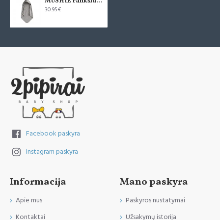
MUSHIE rankšluostis kūdikiui su gobtuvu - Gray
30.95€
Facebook paskyra
Instagram paskyra
Informacija
Mano paskyra
Apie mus
Paskyros nustatymai
Kontaktai
Užsakymų istorija