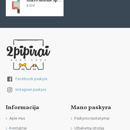
Mikro dėlionė Aplankyk Barseloną
8.50€
Facebook paskyra
Instagram paskyra
Informacija
Mano paskyra
Apie mus
Paskyros nustatymai
Kontaktai
Užsakymų istorija