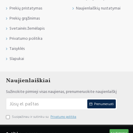
Prekių pristatymas
Naujienlaiškių nustatymai
Prekių grąžinimas
Svetainės žemėlapis
Privatumo politika
Taisyklės
Slapukai
Naujienlaiškiai
Sužinokite pirmieji visas naujienas, prenumeruokite naujienlaiškį
Prenumeruoti
Susipažinau ir sutinku su
Privatumo politika