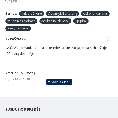
Įsiminti
Žymos:
mikro dėlionė
Aplankyk Barseloną
dėlionė vaikams
kelioninis žaidimas
edukacinė dėlionė
2pipirai
vaikų žaidimai
APRAŠYMAS
Graži vieno žymiausių Europos miestų iliustracija, kurią rasite šioje
150 dalių dėlionėje.
Amžius nuo 3 metų
Dydis 10 x 15 cm
Pagaminta iš perdirbto kartono ir medienos
ĮSPĖJIMAS! Netinka vaikams iki trejų metų. Mažos dalys
„CE“ ženklas garantuoja, kad šis žaislas atitinka Europos žaislų saugos
standartą EN71
SUSIJUSIOS PREKĖS
Mūsų žaislai sėkmingai išlaikė griežčiausius saugos testus, kuriuos