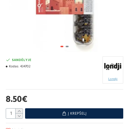
SANDĖLYJE
Kodas:
434702
Londji
8.50€
Į KREPŠELĮ