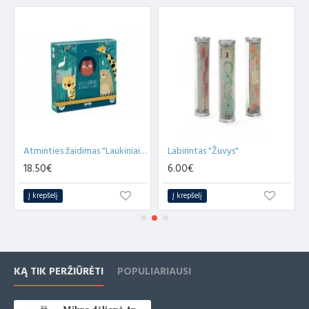
atliko nepriklausomos bandymų laboratorijos, patvirtintos Europos
Sąjungos valdžios institucijų.
Atminties žaidimas "Laukiniai gyvūnai"
Labirintas "Žuvys"
18.50€
6.00€
Į krepšelį
Į krepšelį
KĄ TIK PERŽIŪRĖTI
POPULIARIAUSI