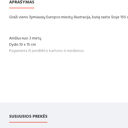
APRAŠYMAS
Graži vieno žymiausių Europos miestų iliustracija, kurią rasite šioje 150 
Amžius nuo 3 metų
Dydis 10 x 15 cm
Pagaminta iš perdirbto kartono ir medienos
ĮSPĖJIMAS! Netinka vaikams iki trejų metų. Mažos dalys
„CE“ ženklas garantuoja, kad šis žaislas atitinka Europos žaislų saugos 
Mūsų žaislai sėkmingai išlaikė griežčiausius saugos testus, kuriuos atl
SUSIJUSIOS PREKĖS