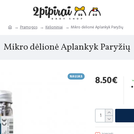
Pramogos
Kelioniniai
Mikro dėlionė Aplankyk Paryžių
Mikro dėlionė Aplankyk Paryžių
NAUJAS
8.50€