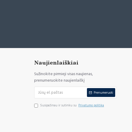
Naujienlaiškiai
Sužinokite pirmieji visas naujienas,
prenumeruokite naujienlaiškį
Prenumeruoti
Susipažinau ir sutinku su
Privatumo politika