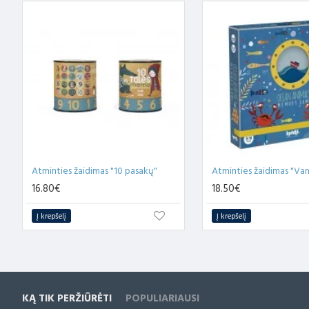
Atminties žaidimas "10 pasakų"
16.80€
18.50€
Į krepšelį
Į krepšelį
KĄ TIK PERŽIŪRĖTI
POPULIARIAUSI