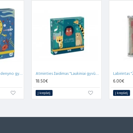
Atminties žaidimas "Vandenyno gyvūnai"
Atminties žaidimas "Laukiniai gyvūnai"
Labirintas 
18.50€
6.00€
Į krepšelį
Į krepšelį