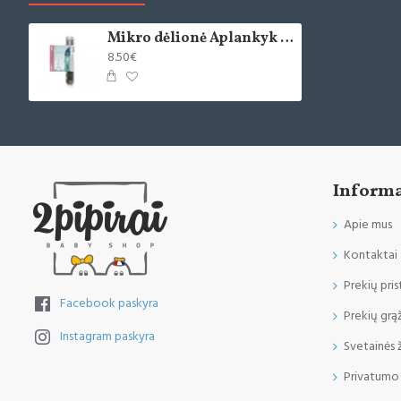
Mikro dėlionė Aplankyk Paryžių
8.50€
Informa
Apie mus
Kontaktai
Prekių pri
Facebook paskyra
Prekių grą
Instagram paskyra
Svetainės 
Privatumo 