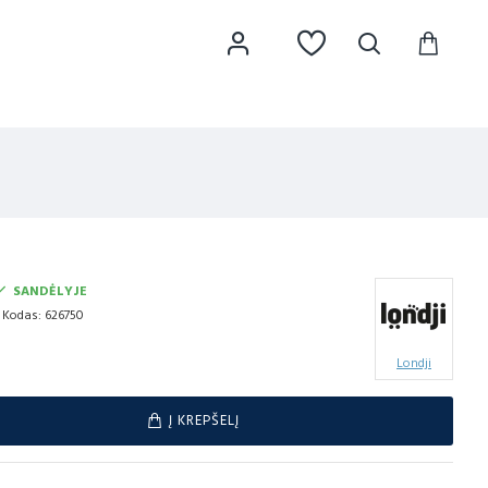
SANDĖLYJE
Kodas:
626750
Londji
Į KREPŠELĮ