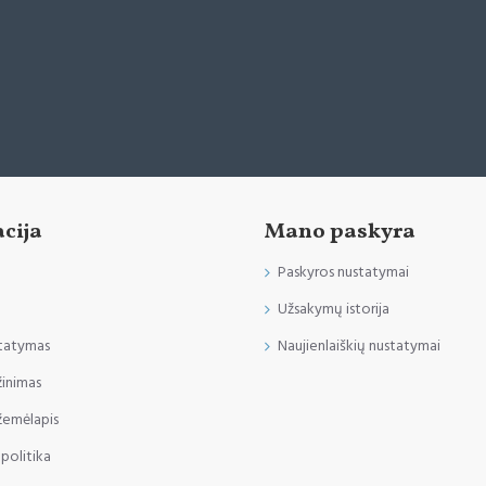
cija
Mano paskyra
Paskyros nustatymai
Užsakymų istorija
statymas
Naujienlaiškių nustatymai
žinimas
žemėlapis
politika