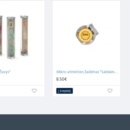
"Žuvys"
Mikro atminties žaidimas "Saldainiukai"
8.50€
Į krepšelį