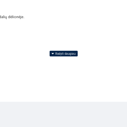
dalių dėlionėje.
standartą EN71
iko nepriklausomos bandymų laboratorijos, patvirtintos Europos Sąjungos valdži