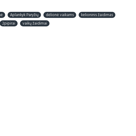
nė
Aplankyk Paryžių
dėlionė vaikams
kelioninis žaidimas
2pipirai
vaikų žaidimai