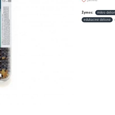
Įsiminti
Žymos:
mikro dėlio
edukacinė dėlionė