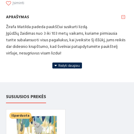
Įsiminti
APRAŠYMAS
Žirafa Matilda padeda paukščiui susikurti lizdą.
Įgūdžių žaidimas nuo 3 iki 103 metų vaikams, kuriame pirmiausia
turite subalansuoti visus pagaliukus, kai įveiksite šį iššūkį, jums reikės
dar didesnio krupštumo, kad švelniai patupdytumėte paukštelį
viršuje, nesugriuvus visam lizdui!
Amžius nuo 3 iki 103 metų
Pagaminta iš medienos
ĮSPĖJIMAS! Netinka vaikams iki trejų metų. Mažos dalys
SUSIJUSIOS PREKĖS
„CE“ ženklas garantuoja, kad šis žaislas atitinka Europos žaislų saugos
standartą EN71
Mūsų žaislai sėkmingai išlaikė griežčiausius saugos testus, kuriuos
Išparduota
atliko nepriklausomos bandymų laboratorijos, patvirtintos Europos
Sąjungos valdžios institucijų.