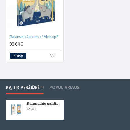
Balansinis žaidimas "Alehop!"
38.00€
Į krepšelį
KĄ TIK PERŽIŪRĖTI
POPULIARIAUSI
Balansinis žaidimas "Matilda"
32.50€