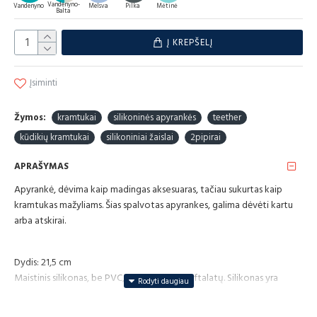
Vandenyno-
Vandenyno
Melsva
Pilka
Mėtinė
Balta
Į KREPŠELĮ
Įsiminti
Žymos:
kramtukai
silikoninės apyrankės
teether
kūdikių kramtukai
silikoniniai žaislai
2pipirai
APRAŠYMAS
Apyrankė, dėvima kaip madingas aksesuaras, tačiau sukurtas kaip
kramtukas mažyliams. Šias spalvotas apyrankes, galima dėvėti kartu
arba atskirai.
Dydis: 21,5 cm
Maistinis silikonas, be PVC, BPA, be švino ir ftalatų. Silikonas yra
bekvapis ir beskonis,antibakterinis. Atitinkantis ES saugos standartus.
Skalbkite šiltu muiluotu vandeniu arba sterilizuokite garais.