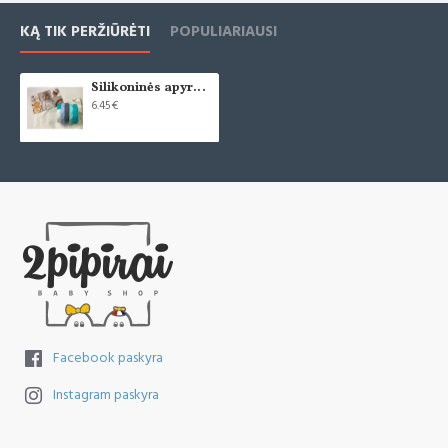
KĄ TIK PERŽIŪRĖTI
POPULIARIAUSI
Silikoninės apyrankės - kramtukai
6.45€
Facebook paskyra
Instagram paskyra