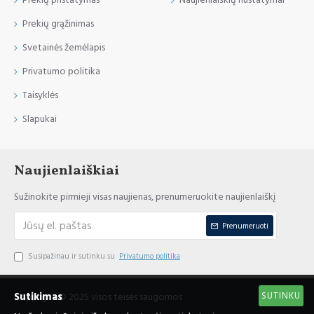
Prekių pristatymas
Naujienlaiškių nustatymai
Prekių grąžinimas
Svetainės žemėlapis
Privatumo politika
Taisyklės
Slapukai
Naujienlaiškiai
Sužinokite pirmieji visas naujienas, prenumeruokite naujienlaiškį
Prenumeruoti
Susipažinau ir sutinku su
Privatumo politika
SUTINKU
Sutikimas
Copyright © 2025 visos teisės saugomos