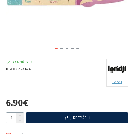
SANDĖLYJE
Kodas:
754037
Londji
6.90€
Į KREPŠELĮ