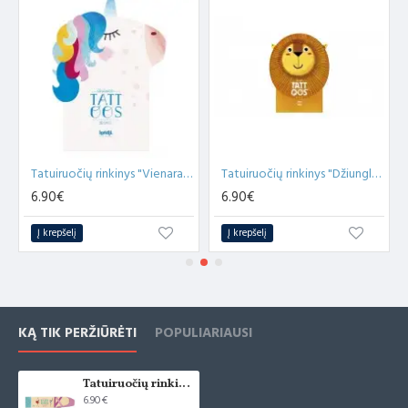
Sąjungos valdžios institucijų.
Tatuiruočių rinkinys "Vienaragiai"
Tatuiruočių rinkinys "Džiunglės"
6.90€
6.90€
Į krepšelį
Į krepšelį
KĄ TIK PERŽIŪRĖTI
POPULIARIAUSI
Tatuiruočių rinkinys "Balerina"
6.90€