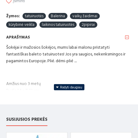
Įsiminti
Žymos:
tatuiruotės
Balerina
vaikų žaidimai
kūrybinė veikla
laikinos tatuiruotės
2pipirai
APRAŠYMAS
Šokėjai ir mažosios šokėjos, mums labai malonu pristatyti
fantastiškas baleto tatuiruotes! Jos yra saugios, nekenksmingos ir
pagamintos Europoje. Plié. démi-plié ....
Amžius nuo 3 metų
Dydis 34 x 7-12 cm
ĮSPĖJIMAS! Netinka vaikams iki trejų metų. Mažos dalys
„CE“ ženklas garantuoja, kad šis žaislas atitinka Europos žaislų saugos
standartą EN71
SUSIJUSIOS PREKĖS
Mūsų žaislai sėkmingai išlaikė griežčiausius saugos testus, kuriuos
atliko nepriklausomos bandymų laboratorijos, patvirtintos Europos