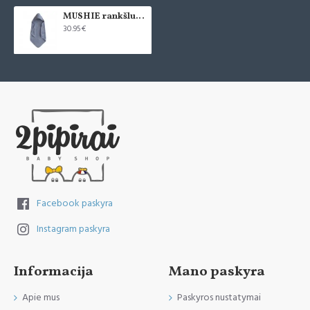
MUSHIE rankšluostis kūdikiui su gobtuvu - Tradewinds
30.95€
Facebook paskyra
Instagram paskyra
Informacija
Mano paskyra
Apie mus
Paskyros nustatymai