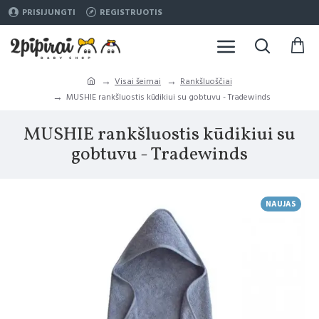
PRISIJUNGTI
REGISTRUOTIS
Visai šeimai
Rankšluoščiai
MUSHIE rankšluostis kūdikiui su gobtuvu - Tradewinds
MUSHIE rankšluostis kūdikiui su
gobtuvu - Tradewinds
NAUJAS