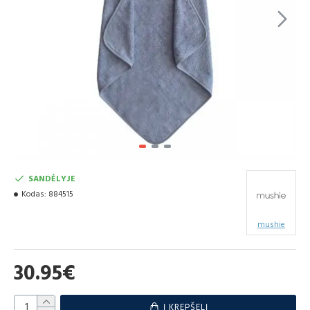
SANDĖLYJE
Kodas:
884515
mushie
30.95€
Į KREPŠELĮ