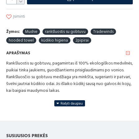
Įsiminti
Žymos:
Mushie
rankšluostis su gobtuvu
Tradewinds
hooded towel
kūdikio higiena
2pipirai
APRAŠYMAS
Rankšluostis su gobtuvu, pagamintas iš 100% ekologiškos medvilnės,
puikiai tinka jaukiems, guodžiantiems prisiglaudimams po vonios.
Rankšluosčio su gobtuvu medžiaga yra minkšta, sugerianti ir patvari,
švelni jautriai kūdikio odai. Jis išlaiko kūdikį sausą nuo galvos iki kojų,
kai baigiasi maudymosi laikas.
„Mushie“ kūdikio rankšluosčio su gobtuvu informacija:
Medžiaga: 100% organinė medvilnė
Išmatavimai: 76 x 76 cm (ilgis x plotis)
SUSIJUSIOS PREKĖS
„Mushie Baby Hooded“ rankšluosčio priežiūros instrukcijos: