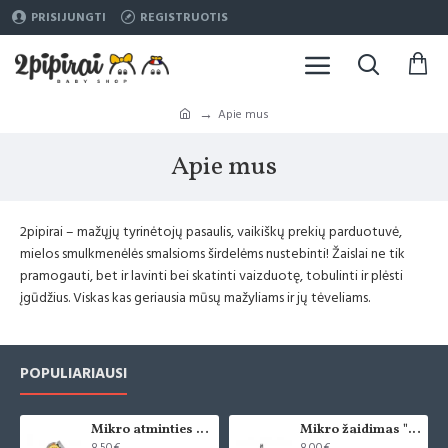
PRISIJUNGTI
REGISTRUOTIS
Apie mus
Apie mus
2pipirai – mažųjų tyrinėtojų pasaulis, vaikiškų prekių parduotuvė,
mielos smulkmenėlės smalsioms širdelėms nustebinti! Žaislai ne tik
pramogauti, bet ir lavinti bei skatinti vaizduotę, tobulinti ir plėsti
įgūdžius. Viskas kas geriausia mūsų mažyliams ir jų tėveliams.
POPULIARIAUSI
Mikro atminties žaidimas "Saldainiukai"
Mikro žaidimas "Domino"
8.50€
8.00€