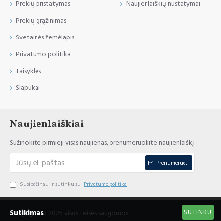
Prekių pristatymas
Naujienlaiškių nustatymai
Prekių grąžinimas
Svetainės žemėlapis
Privatumo politika
Taisyklės
Slapukai
Naujienlaiškiai
Sužinokite pirmieji visas naujienas, prenumeruokite naujienlaiškį
Prenumeruoti
Susipažinau ir sutinku su
Privatumo politika
SUTINKU
Sutikimas
Copyright © 2025 visos teisės saugomos